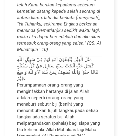
telah Kami berikan kepadamu sebelum
kematian datang kepada salah seorang di
antara kamu; lalu dia berkata (menyesali),
“Ya Tuhanku, sekiranya Engkau berkenan
menunda (kematian)ku sedikit waktu lagi,
maka aku dapat bersedekah dan aku akan
termasuk orang-orang yang saleh.” (QS. Al
Munafiqun : 10)
مَثَلُ الَّذِيْنَ يُنْفِقُوْنَ اَمْوَالَهُمْ فِيْ سَبِيْلِ اللّٰهِ
كَمَثَلِ حَبَّةٍ اَنْۢبَتَتْ سَبْعَ سَنَابِلَ فِيْ كُلِّ سُنْۢبُلَةٍ
مِّائَةُ حَبَّةٍ ۗ وَاللّٰهُ يُضٰعِفُ لِمَنْ يَّشَاۤءُ ۗوَاللّٰهُ وَاسِعٌ
عَلِيْمٌ
Perumpamaan orang-orang yang
menginfakkan hartanya di jalan Allah
adalah seperti (orang-orang yang
menabur) sebutir biji (benih) yang
menumbuhkan tujuh tangkai, pada setiap
tangkai ada seratus biji. Allah
melipatgandakan (pahala) bagi siapa yang
Dia kehendaki. Allah Mahaluas lagi Maha