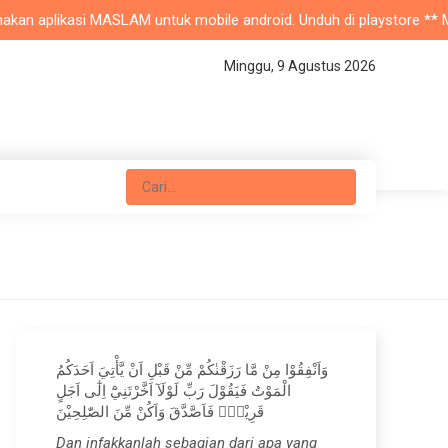
n aplikasi MASLAM untuk mobile android. Unduh di playstore ** Masji
Minggu, 9 Agustus 2026
وَاَنْفِقُوْا مِنْ مَّا رَزَقْنٰكُمْ مِّنْ قَبْلِ اَنْ يَّأْتِيَ اَحَدَكُمُ
الْمَوْتُ فَيَقُوْلَ رَبِّ لَوْلَآ اَخَّرْتَنِيْٓ اِلٰٓى اَجَلٍ
قَرِيْبٍۚ فَاَصَّدَّقَ وَاَكُنْ مِّنَ الصّٰلِحِيْنَ
Dan infakkanlah sebagian dari apa yang