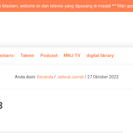
lam, website ini dan televisi yang dipasang di masjid ** Mari gunaka
entaris
Takmir
Podcast
MNJ TV
digital library
Anda disini :
Beranda
/
Jadwal Jumat
/
27 Oktober 2023
3