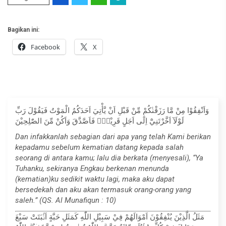
Bagikan ini:
Facebook
X
وَاَنْفِقُوْا مِنْ مَّا رَزَقْنٰكُمْ مِّنْ قَبْلِ اَنْ يَّأْتِيَ اَحَدَكُمُ الْمَوْتُ فَيَقُوْلَ رَبِّ
لَوْلَآ اَخَّرْتَنِيْٓ اِلٰٓى اَجَلٍ قَرِيْبٍۚ فَاَصَّدَّقَ وَاَكُنْ مِّنَ الصّٰلِحِيْنَ
Dan infakkanlah sebagian dari apa yang telah Kami berikan
kepadamu sebelum kematian datang kepada salah
seorang di antara kamu; lalu dia berkata (menyesali), “Ya
Tuhanku, sekiranya Engkau berkenan menunda
(kematian)ku sedikit waktu lagi, maka aku dapat
bersedekah dan aku akan termasuk orang-orang yang
saleh.” (QS. Al Munafiqun : 10)
مَثَلُ الَّذِيْنَ يُنْفِقُوْنَ اَمْوَالَهُمْ فِيْ سَبِيْلِ اللّٰهِ كَمَثَلِ حَبَّةٍ اَنْۢبَتَتْ سَبْعَ