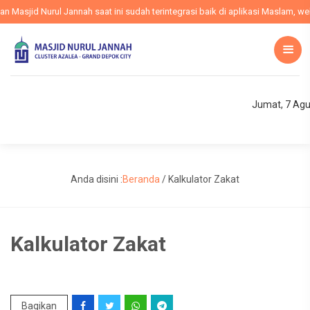
Masjid Nurul Jannah saat ini sudah terintegrasi baik di aplikasi Maslam, webs
Jumat, 7 Agu
Anda disini :
Beranda
/
Kalkulator Zakat
Kalkulator Zakat
Bagikan