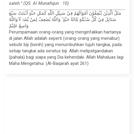
saleh.” (QS. Al Munafiqun : 10)
مَثَلُ الَّذِيْنَ يُنْفِقُوْنَ اَمْوَالَهُمْ فِيْ سَبِيْلِ اللّٰهِ كَمَثَلِ حَبَّةٍ اَنْۢبَتَتْ سَبْعَ
سَنَابِلَ فِيْ كُلِّ سُنْۢبُلَةٍ مِّائَةُ حَبَّةٍ ۗ وَاللّٰهُ يُضٰعِفُ لِمَنْ يَّشَاۤءُ ۗوَاللّٰهُ
وَاسِعٌ عَلِيْمٌ
Perumpamaan orang-orang yang menginfakkan hartanya
di jalan Allah adalah seperti (orang-orang yang menabur)
sebutir biji (benih) yang menumbuhkan tujuh tangkai, pada
setiap tangkai ada seratus biji. Allah melipatgandakan
(pahala) bagi siapa yang Dia kehendaki. Allah Mahaluas lagi
Maha Mengetahui. (Al-Baqarah ayat 261)