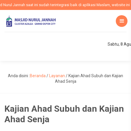
ul Jannah saat ini sudah terintegrasi baik di aplikasi Maslam, website ini d
Sabtu, 8 Ag
Anda disini :
Beranda
/
Layanan
/
Kajian Ahad Subuh dan Kajian
Ahad Senja
Kajian Ahad Subuh dan Kajian
Ahad Senja