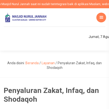
id Nurul Jannah saat ini sudah terintegrasi baik di aplikasi Maslam, website
Jumat, 7 Agu
Anda disini :
Beranda
/
Layanan
/
Penyaluran Zakat, Infaq, dan
Shodaqoh
Penyaluran Zakat, Infaq, dan
Shodaqoh