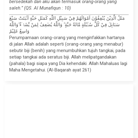
bersedekah dan aku akan termasuk orang-orang yang
saleh.” (QS. Al Munafiqun : 10)
مَثَلُ الَّذِيْنَ يُنْفِقُوْنَ اَمْوَالَهُمْ فِيْ سَبِيْلِ اللّٰهِ كَمَثَلِ حَبَّةٍ اَنْۢبَتَتْ سَبْعَ
سَنَابِلَ فِيْ كُلِّ سُنْۢبُلَةٍ مِّائَةُ حَبَّةٍ ۗ وَاللّٰهُ يُضٰعِفُ لِمَنْ يَّشَاۤءُ ۗوَاللّٰهُ
وَاسِعٌ عَلِيْمٌ
Perumpamaan orang-orang yang menginfakkan hartanya
di jalan Allah adalah seperti (orang-orang yang menabur)
sebutir biji (benih) yang menumbuhkan tujuh tangkai, pada
setiap tangkai ada seratus biji. Allah melipatgandakan
(pahala) bagi siapa yang Dia kehendaki. Allah Mahaluas lagi
Maha Mengetahui. (Al-Baqarah ayat 261)