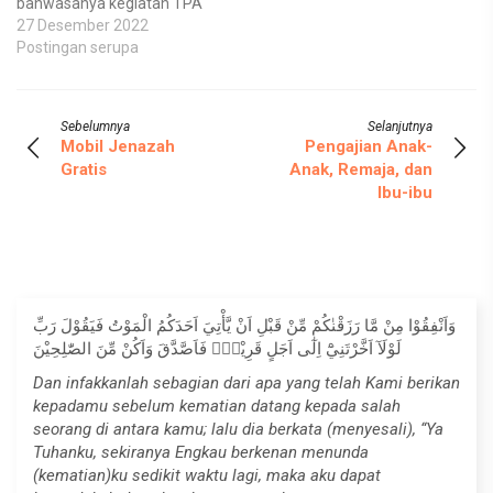
bahwasanya kegiatan TPA
di Masjid NuruL Jannah ,
27 Desember 2022
insyaAllah dan atas izin
Postingan serupa
Allah Ta Ala ,akan di adakan
Kembali, Mulai : : Senin ,16
Januari 2023
: Ba'da
Sebelumnya
Selanjutnya
Ashar 16.00 WIB : NuruL
Mobil Jenazah
Pengajian Anak-
Jannah…
Gratis
Anak, Remaja, dan
Ibu-ibu
وَاَنْفِقُوْا مِنْ مَّا رَزَقْنٰكُمْ مِّنْ قَبْلِ اَنْ يَّأْتِيَ اَحَدَكُمُ الْمَوْتُ فَيَقُوْلَ رَبِّ
لَوْلَآ اَخَّرْتَنِيْٓ اِلٰٓى اَجَلٍ قَرِيْبٍۚ فَاَصَّدَّقَ وَاَكُنْ مِّنَ الصّٰلِحِيْنَ
Dan infakkanlah sebagian dari apa yang telah Kami berikan
kepadamu sebelum kematian datang kepada salah
seorang di antara kamu; lalu dia berkata (menyesali), “Ya
Tuhanku, sekiranya Engkau berkenan menunda
(kematian)ku sedikit waktu lagi, maka aku dapat