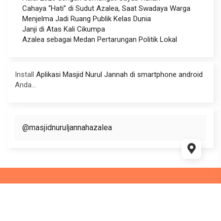
Cahaya “Hati” di Sudut Azalea, Saat Swadaya Warga
Menjelma Jadi Ruang Publik Kelas Dunia
Janji di Atas Kali Cikumpa
Azalea sebagai Medan Pertarungan Politik Lokal
Install
Aplikasi Masjid Nurul Jannah di smartphone android
Anda...
@masjidnuruljannahazalea
This website use
WordPress
and WP Masjid theme Supported
by
Ciuss Creative