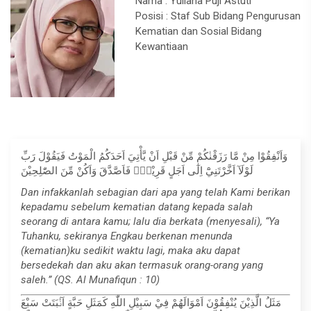
Nama : Yuliana Puji Astuti
Posisi : Staf Sub Bidang Pengurusan
Kematian dan Sosial Bidang
Kewantiaan
وَاَنْفِقُوْا مِنْ مَّا رَزَقْنٰكُمْ مِّنْ قَبْلِ اَنْ يَّأْتِيَ اَحَدَكُمُ الْمَوْتُ فَيَقُوْلَ رَبِّ
لَوْلَآ اَخَّرْتَنِيْٓ اِلٰٓى اَجَلٍ قَرِيْبٍۚ فَاَصَّدَّقَ وَاَكُنْ مِّنَ الصّٰلِحِيْنَ
Dan infakkanlah sebagian dari apa yang telah Kami berikan
kepadamu sebelum kematian datang kepada salah
seorang di antara kamu; lalu dia berkata (menyesali), “Ya
Tuhanku, sekiranya Engkau berkenan menunda
(kematian)ku sedikit waktu lagi, maka aku dapat
bersedekah dan aku akan termasuk orang-orang yang
saleh.” (QS. Al Munafiqun : 10)
مَثَلُ الَّذِيْنَ يُنْفِقُوْنَ اَمْوَالَهُمْ فِيْ سَبِيْلِ اللّٰهِ كَمَثَلِ حَبَّةٍ اَنْۢبَتَتْ سَبْعَ