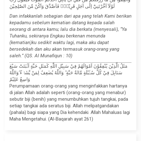
لَوْلَآ اَخَّرْتَنِيْٓ اِلٰٓى اَجَلٍ قَرِيْبٍۚ فَاَصَّدَّقَ وَاَكُنْ مِّنَ الصّٰلِحِيْنَ
Dan infakkanlah sebagian dari apa yang telah Kami berikan
kepadamu sebelum kematian datang kepada salah
seorang di antara kamu; lalu dia berkata (menyesali), “Ya
Tuhanku, sekiranya Engkau berkenan menunda
(kematian)ku sedikit waktu lagi, maka aku dapat
bersedekah dan aku akan termasuk orang-orang yang
saleh.” (QS. Al Munafiqun : 10)
مَثَلُ الَّذِيْنَ يُنْفِقُوْنَ اَمْوَالَهُمْ فِيْ سَبِيْلِ اللّٰهِ كَمَثَلِ حَبَّةٍ اَنْۢبَتَتْ سَبْعَ
سَنَابِلَ فِيْ كُلِّ سُنْۢبُلَةٍ مِّائَةُ حَبَّةٍ ۗ وَاللّٰهُ يُضٰعِفُ لِمَنْ يَّشَاۤءُ ۗوَاللّٰهُ
وَاسِعٌ عَلِيْمٌ
Perumpamaan orang-orang yang menginfakkan hartanya
di jalan Allah adalah seperti (orang-orang yang menabur)
sebutir biji (benih) yang menumbuhkan tujuh tangkai, pada
setiap tangkai ada seratus biji. Allah melipatgandakan
(pahala) bagi siapa yang Dia kehendaki. Allah Mahaluas lagi
Maha Mengetahui. (Al-Baqarah ayat 261)