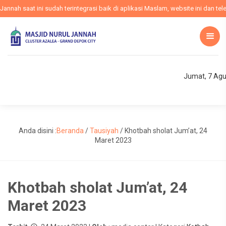
h saat ini sudah terintegrasi baik di aplikasi Maslam, website ini dan telev
Jumat, 7 Agu
Anda disini :
Beranda
/
Tausiyah
/
Khotbah sholat Jum’at, 24
Maret 2023
Khotbah sholat Jum’at, 24
Maret 2023