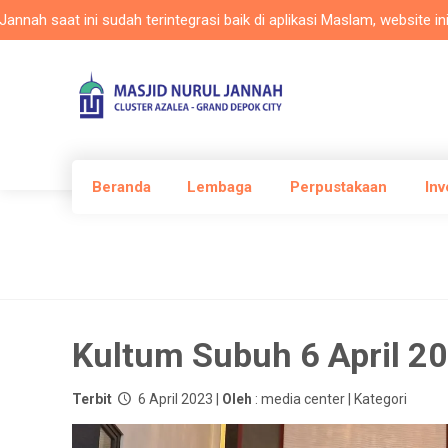
at ini sudah terintegrasi baik di aplikasi Maslam, website ini dan t
Beranda
Lembaga
Perpustakaan
Inv
Kultum Subuh 6 April 2
Terbit
6 April 2023 |
Oleh
: media center | Kategori