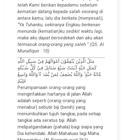
telah Kami berikan kepadamu sebelum
kematian datang kepada salah seorang di
antara kamu; lalu dia berkata (menyesali),
“Ya Tuhanku, sekiranya Engkau berkenan
menunda (kematian)ku sedikit waktu lagi,
maka aku dapat bersedekah dan aku akan
termasuk orang-orang yang saleh.” (QS. Al
Munafiqun : 10)
مَثَلُ الَّذِيْنَ يُنْفِقُوْنَ اَمْوَالَهُمْ فِيْ سَبِيْلِ اللّٰهِ
كَمَثَلِ حَبَّةٍ اَنْۢبَتَتْ سَبْعَ سَنَابِلَ فِيْ كُلِّ سُنْۢبُلَةٍ
مِّائَةُ حَبَّةٍ ۗ وَاللّٰهُ يُضٰعِفُ لِمَنْ يَّشَاۤءُ ۗوَاللّٰهُ وَاسِعٌ
عَلِيْمٌ
Perumpamaan orang-orang yang
menginfakkan hartanya di jalan Allah
adalah seperti (orang-orang yang
menabur) sebutir biji (benih) yang
menumbuhkan tujuh tangkai, pada setiap
tangkai ada seratus biji. Allah
melipatgandakan (pahala) bagi siapa yang
Dia kehendaki. Allah Mahaluas lagi Maha