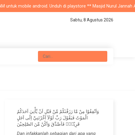
uk mobile android. Unduh di playstore ** Masjid Nurul Jannah Azalea 
Sabtu, 8 Agustus 2026
وَاَنْفِقُوْا مِنْ مَّا رَزَقْنٰكُمْ مِّنْ قَبْلِ اَنْ يَّأْتِيَ اَحَدَكُمُ
الْمَوْتُ فَيَقُوْلَ رَبِّ لَوْلَآ اَخَّرْتَنِيْٓ اِلٰٓى اَجَلٍ
قَرِيْبٍۚ فَاَصَّدَّقَ وَاَكُنْ مِّنَ الصّٰلِحِيْنَ
Dan infakkanlah sebagian dari apa yang