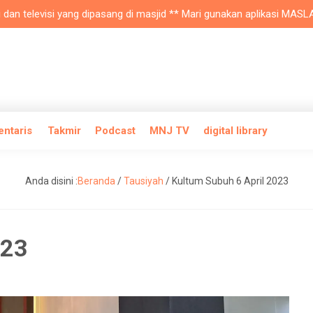
elevisi yang dipasang di masjid ** Mari gunakan aplikasi MASLAM unt
entaris
Takmir
Podcast
MNJ TV
digital library
Anda disini :
Beranda
/
Tausiyah
/
Kultum Subuh 6 April 2023
023