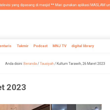
si yang dipasang di masjid ** Mari gunakan aplikasi MASLAM untuk mob
entaris
Takmir
Podcast
MNJ TV
digital library
Anda disini :
Beranda
/
Tausiyah
/
Kultum Tarawih, 26 Maret 2023
et 2023