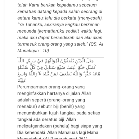
telah Kami berikan kepadamu sebelum
kematian datang kepada salah seorang di
antara kamu; lalu dia berkata (menyesali),
“Ya Tuhanku, sekiranya Engkau berkenan
menunda (kematian)ku sedikit waktu lagi,
maka aku dapat bersedekah dan aku akan
termasuk orang-orang yang saleh.” (QS. Al
Munafiqun : 10)
مَثَلُ الَّذِيْنَ يُنْفِقُوْنَ اَمْوَالَهُمْ فِيْ سَبِيْلِ اللّٰهِ
كَمَثَلِ حَبَّةٍ اَنْۢبَتَتْ سَبْعَ سَنَابِلَ فِيْ كُلِّ سُنْۢبُلَةٍ
مِّائَةُ حَبَّةٍ ۗ وَاللّٰهُ يُضٰعِفُ لِمَنْ يَّشَاۤءُ ۗوَاللّٰهُ وَاسِعٌ
عَلِيْمٌ
Perumpamaan orang-orang yang
menginfakkan hartanya di jalan Allah
adalah seperti (orang-orang yang
menabur) sebutir biji (benih) yang
menumbuhkan tujuh tangkai, pada setiap
tangkai ada seratus biji. Allah
melipatgandakan (pahala) bagi siapa yang
Dia kehendaki. Allah Mahaluas lagi Maha