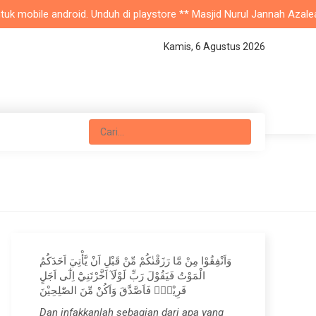
ile android. Unduh di playstore ** Masjid Nurul Jannah Azalea - masj
Kamis, 6 Agustus 2026
وَاَنْفِقُوْا مِنْ مَّا رَزَقْنٰكُمْ مِّنْ قَبْلِ اَنْ يَّأْتِيَ اَحَدَكُمُ
الْمَوْتُ فَيَقُوْلَ رَبِّ لَوْلَآ اَخَّرْتَنِيْٓ اِلٰٓى اَجَلٍ
قَرِيْبٍۚ فَاَصَّدَّقَ وَاَكُنْ مِّنَ الصّٰلِحِيْنَ
Dan infakkanlah sebagian dari apa yang