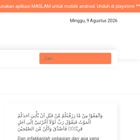
n aplikasi MASLAM untuk mobile android. Unduh di playstore ** Masjid
Minggu, 9 Agustus 2026
وَاَنْفِقُوْا مِنْ مَّا رَزَقْنٰكُمْ مِّنْ قَبْلِ اَنْ يَّأْتِيَ اَحَدَكُمُ
الْمَوْتُ فَيَقُوْلَ رَبِّ لَوْلَآ اَخَّرْتَنِيْٓ اِلٰٓى اَجَلٍ
قَرِيْبٍۚ فَاَصَّدَّقَ وَاَكُنْ مِّنَ الصّٰلِحِيْنَ
Dan infakkanlah sebagian dari apa yang