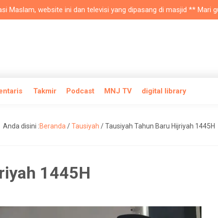
lam, website ini dan televisi yang dipasang di masjid ** Mari gunaka
entaris
Takmir
Podcast
MNJ TV
digital library
Anda disini :
Beranda
/
Tausiyah
/
Tausiyah Tahun Baru Hijriyah 1445H
jriyah 1445H