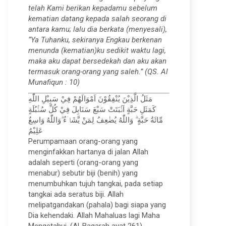
telah Kami berikan kepadamu sebelum
kematian datang kepada salah seorang di
antara kamu; lalu dia berkata (menyesali),
“Ya Tuhanku, sekiranya Engkau berkenan
menunda (kematian)ku sedikit waktu lagi,
maka aku dapat bersedekah dan aku akan
termasuk orang-orang yang saleh.” (QS. Al
Munafiqun : 10)
مَثَلُ الَّذِيْنَ يُنْفِقُوْنَ اَمْوَالَهُمْ فِيْ سَبِيْلِ اللّٰهِ
كَمَثَلِ حَبَّةٍ اَنْۢبَتَتْ سَبْعَ سَنَابِلَ فِيْ كُلِّ سُنْۢبُلَةٍ
مِّائَةُ حَبَّةٍ ۗ وَاللّٰهُ يُضٰعِفُ لِمَنْ يَّشَاۤءُ ۗوَاللّٰهُ وَاسِعٌ
عَلِيْمٌ
Perumpamaan orang-orang yang
menginfakkan hartanya di jalan Allah
adalah seperti (orang-orang yang
menabur) sebutir biji (benih) yang
menumbuhkan tujuh tangkai, pada setiap
tangkai ada seratus biji. Allah
melipatgandakan (pahala) bagi siapa yang
Dia kehendaki. Allah Mahaluas lagi Maha