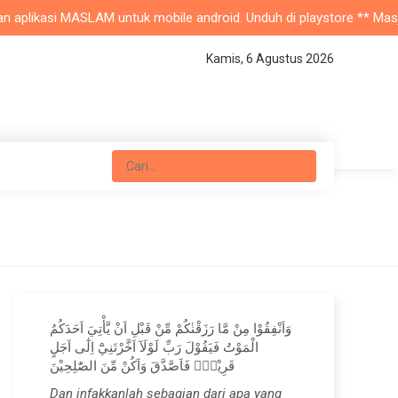
plikasi MASLAM untuk mobile android. Unduh di playstore ** Masjid Nu
Kamis, 6 Agustus 2026
وَاَنْفِقُوْا مِنْ مَّا رَزَقْنٰكُمْ مِّنْ قَبْلِ اَنْ يَّأْتِيَ اَحَدَكُمُ
الْمَوْتُ فَيَقُوْلَ رَبِّ لَوْلَآ اَخَّرْتَنِيْٓ اِلٰٓى اَجَلٍ
قَرِيْبٍۚ فَاَصَّدَّقَ وَاَكُنْ مِّنَ الصّٰلِحِيْنَ
Dan infakkanlah sebagian dari apa yang