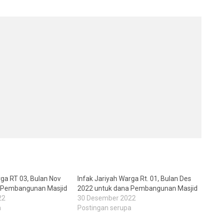
rga RT 03, Bulan Nov
Infak Jariyah Warga Rt. 01, Bulan Des
a Pembangunan Masjid
2022 untuk dana Pembangunan Masjid
22
30 Desember 2022
a
Postingan serupa