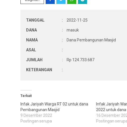
TANGGAL
:
2022-11-25
DANA
:
masuk
NAMA
:
Dana Pembangunan Masjid
ASAL
:
JUMLAH
:
Rp 124.733.687
KETERANGAN
:
Terkait
Infak Jariyah Warga RT 02 untuk dana
Infak Jariyah Wa
Pembangunan Masjid
2022 untuk dan
9 Desember 2022
16 Desember 20
Postingan serupa
Postingan serup