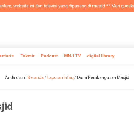
, website ini dan televisi yang dipasang di masjid ** Mari gunakan a
entaris
Takmir
Podcast
MNJ TV
digital library
Anda disini :
Beranda
/
Laporan Infaq
/
Dana Pembangunan Masjid
jid