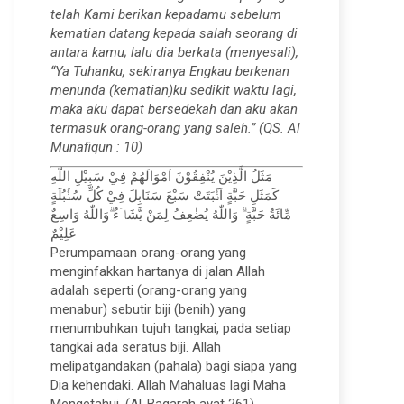
telah Kami berikan kepadamu sebelum
kematian datang kepada salah seorang di
antara kamu; lalu dia berkata (menyesali),
“Ya Tuhanku, sekiranya Engkau berkenan
menunda (kematian)ku sedikit waktu lagi,
maka aku dapat bersedekah dan aku akan
termasuk orang-orang yang saleh.” (QS. Al
Munafiqun : 10)
مَثَلُ الَّذِيْنَ يُنْفِقُوْنَ اَمْوَالَهُمْ فِيْ سَبِيْلِ اللّٰهِ
كَمَثَلِ حَبَّةٍ اَنْۢبَتَتْ سَبْعَ سَنَابِلَ فِيْ كُلِّ سُنْۢبُلَةٍ
مِّائَةُ حَبَّةٍ ۗ وَاللّٰهُ يُضٰعِفُ لِمَنْ يَّشَاۤءُ ۗوَاللّٰهُ وَاسِعٌ
عَلِيْمٌ
Perumpamaan orang-orang yang
menginfakkan hartanya di jalan Allah
adalah seperti (orang-orang yang
menabur) sebutir biji (benih) yang
menumbuhkan tujuh tangkai, pada setiap
tangkai ada seratus biji. Allah
melipatgandakan (pahala) bagi siapa yang
Dia kehendaki. Allah Mahaluas lagi Maha