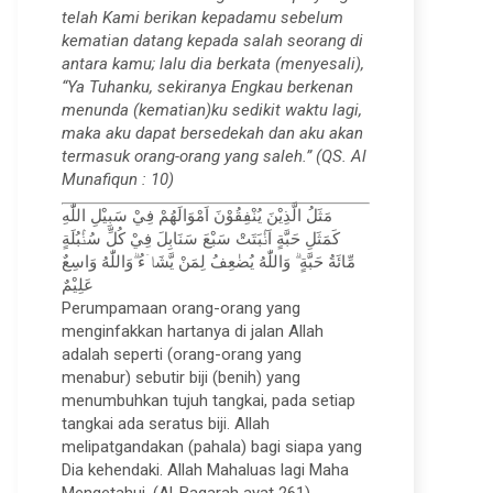
telah Kami berikan kepadamu sebelum
kematian datang kepada salah seorang di
antara kamu; lalu dia berkata (menyesali),
“Ya Tuhanku, sekiranya Engkau berkenan
menunda (kematian)ku sedikit waktu lagi,
maka aku dapat bersedekah dan aku akan
termasuk orang-orang yang saleh.” (QS. Al
Munafiqun : 10)
مَثَلُ الَّذِيْنَ يُنْفِقُوْنَ اَمْوَالَهُمْ فِيْ سَبِيْلِ اللّٰهِ
كَمَثَلِ حَبَّةٍ اَنْۢبَتَتْ سَبْعَ سَنَابِلَ فِيْ كُلِّ سُنْۢبُلَةٍ
مِّائَةُ حَبَّةٍ ۗ وَاللّٰهُ يُضٰعِفُ لِمَنْ يَّشَاۤءُ ۗوَاللّٰهُ وَاسِعٌ
عَلِيْمٌ
Perumpamaan orang-orang yang
menginfakkan hartanya di jalan Allah
adalah seperti (orang-orang yang
menabur) sebutir biji (benih) yang
menumbuhkan tujuh tangkai, pada setiap
tangkai ada seratus biji. Allah
melipatgandakan (pahala) bagi siapa yang
Dia kehendaki. Allah Mahaluas lagi Maha