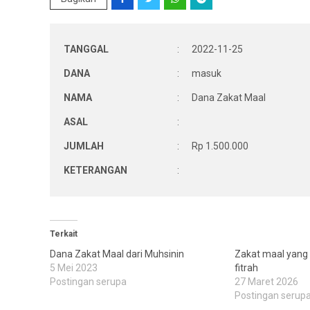
TANGGAL
:
2022-11-25
DANA
:
masuk
NAMA
:
Dana Zakat Maal
ASAL
:
JUMLAH
:
Rp 1.500.000
KETERANGAN
:
Terkait
Dana Zakat Maal dari Muhsinin
Zakat maal yang 
5 Mei 2023
fitrah
Postingan serupa
27 Maret 2026
Postingan serup