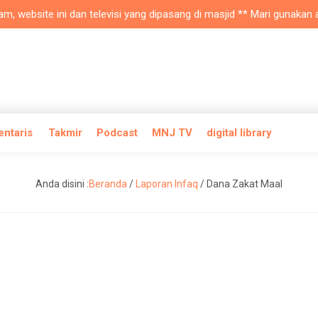
 website ini dan televisi yang dipasang di masjid ** Mari gunakan ap
entaris
Takmir
Podcast
MNJ TV
digital library
Anda disini :
Beranda
/
Laporan Infaq
/
Dana Zakat Maal