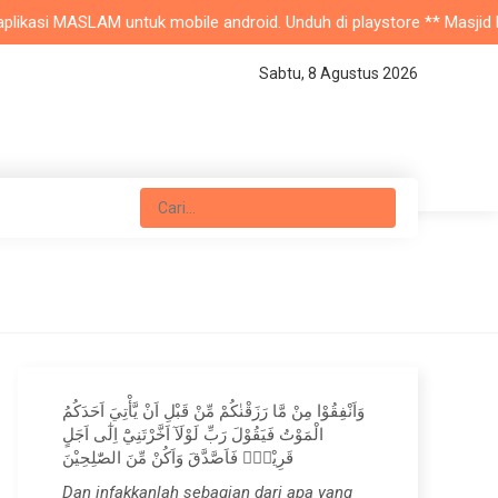
likasi MASLAM untuk mobile android. Unduh di playstore ** Masjid Nur
Sabtu, 8 Agustus 2026
وَاَنْفِقُوْا مِنْ مَّا رَزَقْنٰكُمْ مِّنْ قَبْلِ اَنْ يَّأْتِيَ اَحَدَكُمُ
الْمَوْتُ فَيَقُوْلَ رَبِّ لَوْلَآ اَخَّرْتَنِيْٓ اِلٰٓى اَجَلٍ
قَرِيْبٍۚ فَاَصَّدَّقَ وَاَكُنْ مِّنَ الصّٰلِحِيْنَ
Dan infakkanlah sebagian dari apa yang