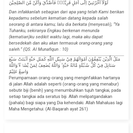
لَوْلَآ اَخَّرْتَنِيْٓ اِلٰٓى اَجَلٍ قَرِيْبٍۚ فَاَصَّدَّقَ وَاَكُنْ مِّنَ الصّٰلِحِيْنَ
Dan infakkanlah sebagian dari apa yang telah Kami berikan
kepadamu sebelum kematian datang kepada salah
seorang di antara kamu; lalu dia berkata (menyesali), “Ya
Tuhanku, sekiranya Engkau berkenan menunda
(kematian)ku sedikit waktu lagi, maka aku dapat
bersedekah dan aku akan termasuk orang-orang yang
saleh.” (QS. Al Munafiqun : 10)
مَثَلُ الَّذِيْنَ يُنْفِقُوْنَ اَمْوَالَهُمْ فِيْ سَبِيْلِ اللّٰهِ كَمَثَلِ حَبَّةٍ اَنْۢبَتَتْ سَبْعَ
سَنَابِلَ فِيْ كُلِّ سُنْۢبُلَةٍ مِّائَةُ حَبَّةٍ ۗ وَاللّٰهُ يُضٰعِفُ لِمَنْ يَّشَاۤءُ ۗوَاللّٰهُ
وَاسِعٌ عَلِيْمٌ
Perumpamaan orang-orang yang menginfakkan hartanya
di jalan Allah adalah seperti (orang-orang yang menabur)
sebutir biji (benih) yang menumbuhkan tujuh tangkai, pada
setiap tangkai ada seratus biji. Allah melipatgandakan
(pahala) bagi siapa yang Dia kehendaki. Allah Mahaluas lagi
Maha Mengetahui. (Al-Baqarah ayat 261)