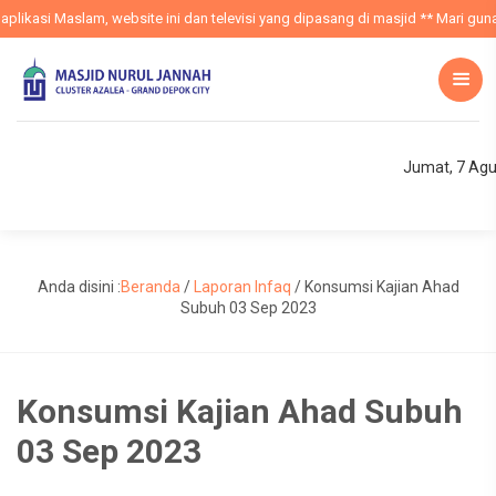
ikasi Maslam, website ini dan televisi yang dipasang di masjid ** Mari gunak
Jumat, 7 Agu
Anda disini :
Beranda
/
Laporan Infaq
/
Konsumsi Kajian Ahad
Subuh 03 Sep 2023
Konsumsi Kajian Ahad Subuh
03 Sep 2023