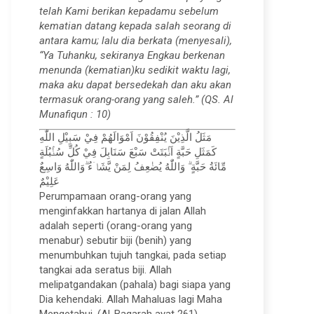
telah Kami berikan kepadamu sebelum
kematian datang kepada salah seorang di
antara kamu; lalu dia berkata (menyesali),
“Ya Tuhanku, sekiranya Engkau berkenan
menunda (kematian)ku sedikit waktu lagi,
maka aku dapat bersedekah dan aku akan
termasuk orang-orang yang saleh.” (QS. Al
Munafiqun : 10)
مَثَلُ الَّذِيْنَ يُنْفِقُوْنَ اَمْوَالَهُمْ فِيْ سَبِيْلِ اللّٰهِ
كَمَثَلِ حَبَّةٍ اَنْۢبَتَتْ سَبْعَ سَنَابِلَ فِيْ كُلِّ سُنْۢبُلَةٍ
مِّائَةُ حَبَّةٍ ۗ وَاللّٰهُ يُضٰعِفُ لِمَنْ يَّشَاۤءُ ۗوَاللّٰهُ وَاسِعٌ
عَلِيْمٌ
Perumpamaan orang-orang yang
menginfakkan hartanya di jalan Allah
adalah seperti (orang-orang yang
menabur) sebutir biji (benih) yang
menumbuhkan tujuh tangkai, pada setiap
tangkai ada seratus biji. Allah
melipatgandakan (pahala) bagi siapa yang
Dia kehendaki. Allah Mahaluas lagi Maha