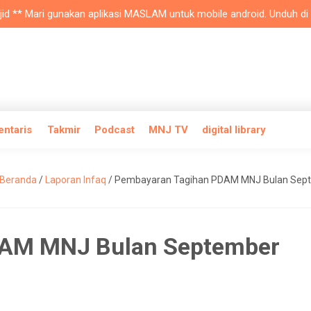
** Mari gunakan aplikasi MASLAM untuk mobile android. Unduh di plays
entaris
Takmir
Podcast
MNJ TV
digital library
Beranda
/
Laporan Infaq
/
Pembayaran Tagihan PDAM MNJ Bulan Sep
DAM MNJ Bulan September