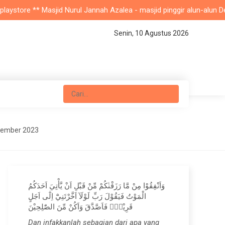
tore ** Masjid Nurul Jannah Azalea - masjid pinggir alun-alun Depok
Senin, 10 Agustus 2026
tember 2023
وَاَنْفِقُوْا مِنْ مَّا رَزَقْنٰكُمْ مِّنْ قَبْلِ اَنْ يَّأْتِيَ اَحَدَكُمُ
الْمَوْتُ فَيَقُوْلَ رَبِّ لَوْلَآ اَخَّرْتَنِيْٓ اِلٰٓى اَجَلٍ
قَرِيْبٍۚ فَاَصَّدَّقَ وَاَكُنْ مِّنَ الصّٰلِحِيْنَ
Dan infakkanlah sebagian dari apa yang