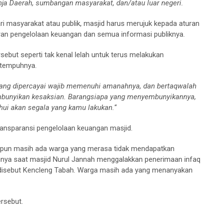
ja Daerah, sumbangan masyarakat, dan/atau luar negeri.
 masyarakat atau publik, masjid harus merujuk kepada aturan
oran pengelolaan keuangan dan semua informasi publiknya.
sebut seperti tak kenal lelah untuk terus melakukan
itempuhnya.
ang dipercayai wajib memenuhi amanahnya, dan bertaqwalah
mbunyikan kesaksian. Barangsiapa yang menyembunyikannya,
hui akan segala yang kamu lakukan.
“
 transparansi pengelolaan keuangan masjid.
nipun masih ada warga yang merasa tidak mendapatkan
annya saat masjid Nurul Jannah menggalakkan penerimaan infaq
 disebut Kencleng Tabah. Warga masih ada yang menanyakan
rsebut.