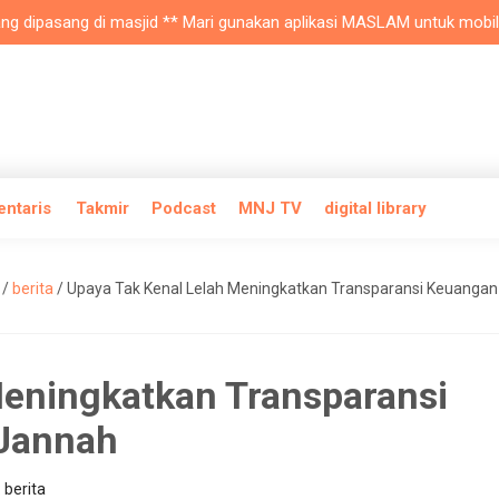
pasang di masjid ** Mari gunakan aplikasi MASLAM untuk mobile androi
entaris
Takmir
Podcast
MNJ TV
digital library
/
berita
/
Upaya Tak Kenal Lelah Meningkatkan Transparansi Keuangan
Meningkatkan Transparansi
 Jannah
:
berita