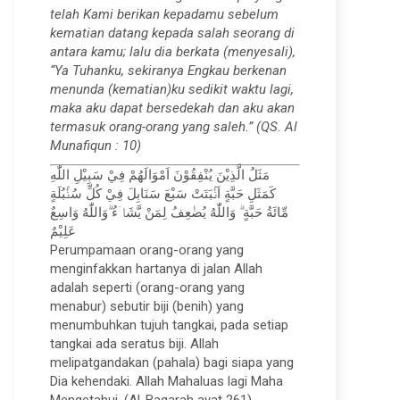
telah Kami berikan kepadamu sebelum
kematian datang kepada salah seorang di
antara kamu; lalu dia berkata (menyesali),
“Ya Tuhanku, sekiranya Engkau berkenan
menunda (kematian)ku sedikit waktu lagi,
maka aku dapat bersedekah dan aku akan
termasuk orang-orang yang saleh.” (QS. Al
Munafiqun : 10)
مَثَلُ الَّذِيْنَ يُنْفِقُوْنَ اَمْوَالَهُمْ فِيْ سَبِيْلِ اللّٰهِ
كَمَثَلِ حَبَّةٍ اَنْۢبَتَتْ سَبْعَ سَنَابِلَ فِيْ كُلِّ سُنْۢبُلَةٍ
مِّائَةُ حَبَّةٍ ۗ وَاللّٰهُ يُضٰعِفُ لِمَنْ يَّشَاۤءُ ۗوَاللّٰهُ وَاسِعٌ
عَلِيْمٌ
Perumpamaan orang-orang yang
menginfakkan hartanya di jalan Allah
adalah seperti (orang-orang yang
menabur) sebutir biji (benih) yang
menumbuhkan tujuh tangkai, pada setiap
tangkai ada seratus biji. Allah
melipatgandakan (pahala) bagi siapa yang
Dia kehendaki. Allah Mahaluas lagi Maha