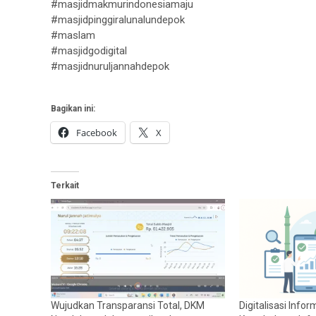
#masjidmakmurindonesiamaju
#masjidpinggiralunalundepok
#maslam
#masjidgodigital
#masjidnuruljannahdepok
Bagikan ini:
Facebook
X
Terkait
Wujudkan Transparansi Total, DKM
Digitalisasi Info