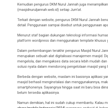
Kemudian pengurus DKM Nurul Jannah juga menampilkan l
(masjidnuruljannah.web.id) setiap Jum’at.
Terkait dengan website, pengurus DKM Nurul Jannah be
detail. Penggunaan sampai disebut untuk penggunaan apa
Menurut staf bagian dukungan teknologi informasi huma
platform wordpress dan menggunakan template khusus y
Dalam perkembangan terakhir pengurus Masjid Nurul Jan
merupakan sebuah alat digitalisasi manajemen masjid. 
mengelola, dan mengakses data secara lebih mudah dan t
solusi nyata dalam mendorong pengelolaan masjid yang 
Berbeda dengan website, maslam ini basisnya aplikasi yan
masjid berhasil menginstalasi dan menggunakannya, mak
smartphonenya. Sayangnya hingga saat ini baru bisa diin
belum tersedia aplikasinya.
Namun demikian, hal ini sudah cukup membantu. Kalau men
share/mobile/indonesia/2024
) pengguna android di Indo