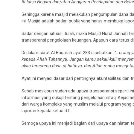
Belanja Negara dan/atau Anggaran Pendapatan dan Belan
Sehingga karena masjid melakukan pengumpulan dana dari
ini. Masjid adalah badan publik yang harus membuka lap
Sadar dengan situasi itulah, maka Masjid Nurul Jannah ter
transparansi pengelolaan keuangan. Apapun cara terus d
Di dalam surat Al Baqarah ayat 283 disebutkan: “
…orang y
kepada Allah Tuhannya. Jangan kamu sekali-kali menye
akan tercoreng dosa di hatinya, dan Allah maha mengeta
Ayat ini menjadi dasar dari pentingnya akuntabilitas dan
Sebab meskipun sudah ada upaya transparansi seperti i
informasi yang cukup tentang pengelolaan infaq. Kejadi
dari warga kompleks yang muslim melalui program yang
laporan kepada ketua RT.
Semoga upaya ini menjadi bagian dari upaya dan niatan te