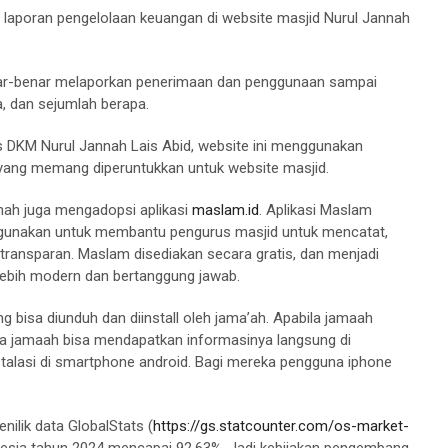
aporan pengelolaan keuangan di website masjid Nurul Jannah
nar-benar melaporkan penerimaan dan penggunaan sampai
, dan sejumlah berapa.
s DKM Nurul Jannah Lais Abid, website ini menggunakan
ang memang diperuntukkan untuk website masjid.
nah juga mengadopsi aplikasi
maslam.id
. Aplikasi Maslam
Digunakan untuk membantu pengurus masjid untuk mencatat,
ransparan. Maslam disediakan secara gratis, dan menjadi
lebih modern dan bertanggung jawab.
g bisa diunduh dan diinstall oleh jama’ah. Apabila jamaah
a jamaah bisa mendapatkan informasinya langsung di
stalasi di smartphone android. Bagi mereka pengguna iphone
ilik data GlobalStats (
https://gs.statcounter.com/os-market-
nesia tahun 2024 mencapai 92.63%. Jadi kebijakan pengembang