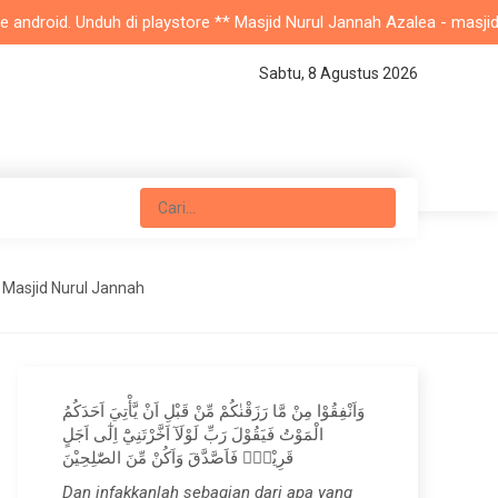
d. Unduh di playstore ** Masjid Nurul Jannah Azalea - masjid pinggir
Sabtu, 8 Agustus 2026
 Masjid Nurul Jannah
وَاَنْفِقُوْا مِنْ مَّا رَزَقْنٰكُمْ مِّنْ قَبْلِ اَنْ يَّأْتِيَ اَحَدَكُمُ
الْمَوْتُ فَيَقُوْلَ رَبِّ لَوْلَآ اَخَّرْتَنِيْٓ اِلٰٓى اَجَلٍ
قَرِيْبٍۚ فَاَصَّدَّقَ وَاَكُنْ مِّنَ الصّٰلِحِيْنَ
Dan infakkanlah sebagian dari apa yang