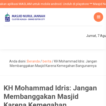
likasi MASLAM untuk mobile android. Unduh di playstore ** Masjid Nurul Janna
Jumat, 7 Agu
Anda disini :
Beranda
/
berita
/
KH Mohammad Idris: Jangan
Membanggakan Masjid Karena Kemegahan Bangunannya
KH Mohammad Idris: Jangan
Membanggakan Masjid
Karena Kemegahan