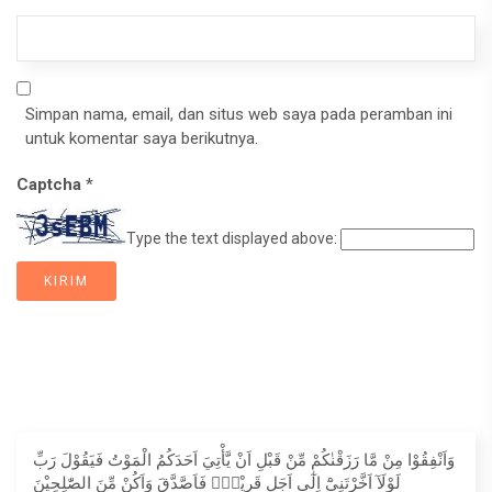
Simpan nama, email, dan situs web saya pada peramban ini
untuk komentar saya berikutnya.
Captcha
*
Type the text displayed above:
وَاَنْفِقُوْا مِنْ مَّا رَزَقْنٰكُمْ مِّنْ قَبْلِ اَنْ يَّأْتِيَ اَحَدَكُمُ الْمَوْتُ فَيَقُوْلَ رَبِّ
لَوْلَآ اَخَّرْتَنِيْٓ اِلٰٓى اَجَلٍ قَرِيْبٍۚ فَاَصَّدَّقَ وَاَكُنْ مِّنَ الصّٰلِحِيْنَ